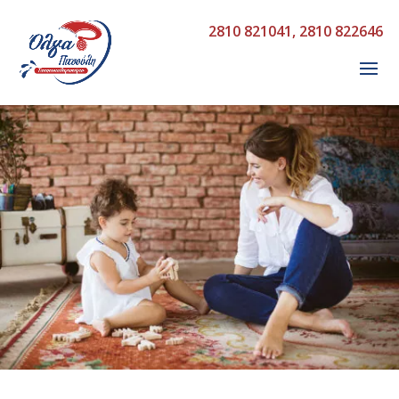
2810 821041
,
2810 822646