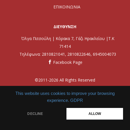
ΕΠΙΚΟΙΝΩΝΙΑ
ΔΙΕΥΘΥΝΣΗ
Όλγα Πιτσούλη | Κόρακα 7, Γάζι Ηρακλείου |Τ.Κ
71414
Τηλέφωνα:
2810821041
,
2810822646
,
6945004073
Facebook Page
©2011-2026 All Rights Reserved
This website uses cookies to improve your browsing
created by
iWorx
experience.
GDPR
DECLINE
ALLOW